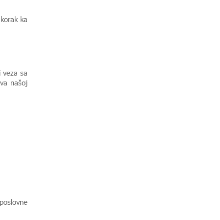
 korak ka
i veza sa
ava našoj
 poslovne