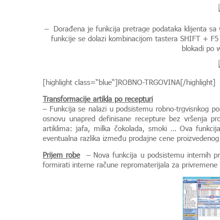
– Dorađena je funkcija pretrage podataka klijenta sa
funkcije se dolazi kombinacijom tastera SHIFT + F5 u
blokadi po 
[highlight class=“blue“]ROBNO-TRGOVINA[/highlight]
Transformacije artikla po recepturi
– Funkcija se nalazi u podsistemu robno-trgvisnkog posl
osnovu unapred definisane recepture bez vršenja pro
artiklima: jafa, milka čokolada, smoki … Ova funkcij
eventualna razlika između prodajne cene proizvedenog arti
Prijem
rob
e
– Nova funkcija u podsistemu internih p
formirati interne račune repromaterijala za privremene