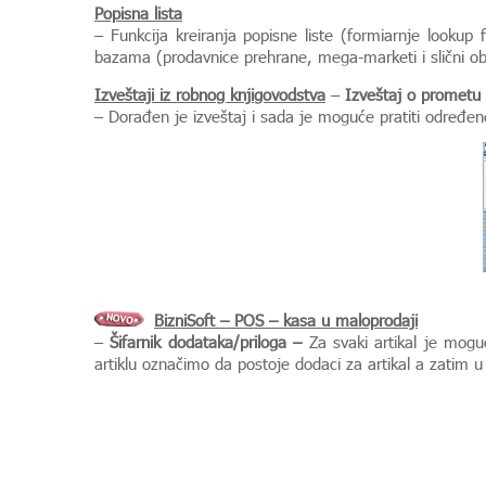
Popisna lista
– Funkcija kreiranja popisne liste (formiarnje lookup f
bazama (prodavnice prehrane, mega-marketi i slični obje
Izveštaji iz robnog knjigovodstva
–
Izveštaj o prometu a
– Dorađen je izveštaj i sada je moguće pratiti određ
BizniSoft – POS – kasa u maloprodaji
–
Šifarnik dodataka/priloga –
Za svaki artikal je moguć
artiklu označimo da postoje dodaci za artikal a zatim 