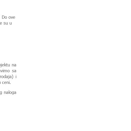
. Do ove
e su u
bjektu na
ravimo sa
rodaja) i
u ceni.
og naloga