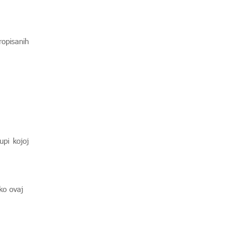
ropisanih
upi kojoj
ko ovaj