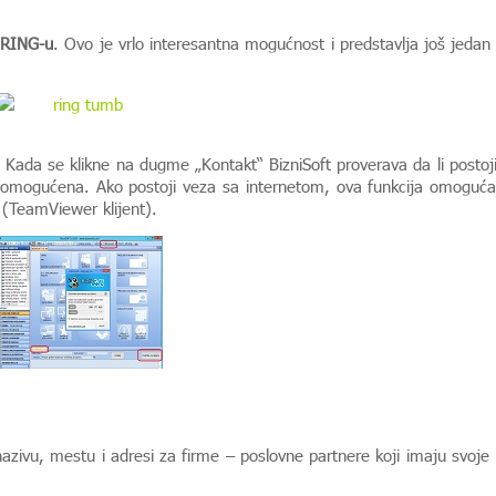
RING-u
. Ovo je vrlo interesantna mogućnost i predstavlja još jedan
 Kada se klikne na dugme „Kontakt“ BizniSoft proverava da li postoj
iti omogućena. Ako postoji veza sa internetom, ova funkcija omoguć
 (TeamViewer klijent).
azivu, mestu i adresi za firme – poslovne partnere koji imaju svoje