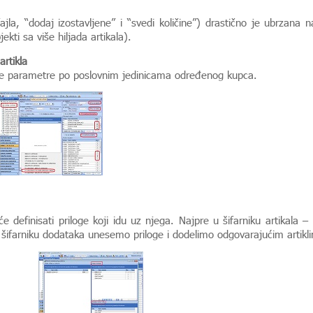
ajla, “dodaj izostavljene” i “svedi količine”) drastično je ubrzana n
kti sa više hiljada artikala).
rtikla
ene parametre po poslovnim jedinicama određenog kupca.
e definisati priloge koji idu uz njega. Najpre u šifarniku artikala –
u šifarniku dodataka unesemo priloge i dodelimo odgovarajućim artik