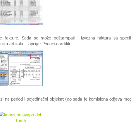
e fakture. Sada se može odštampati i izvozna faktura sa specif
niku artikala – opcija: Podaci o artiklu.
i na period i pojedinačni objekat (do sada je komisiona odjava mo