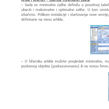
– Sada se minimalne zalihe definišu u posebnoj tabel
ubaciti i maksimalne i optimalne zalihe. U tom smislu 
izbačeno. Prilikom instalacije i startovanja nove verzi
definisane na nivou artikla.
– U šifarniku artikla možete pregledati minimalne, mak
poslovnog objekta (podrazumevano) ili na novou firme