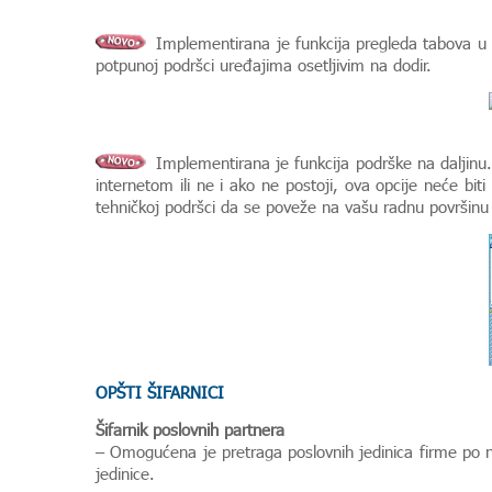
Implementirana je funkcija pregleda tabova u
potpunoj podršci uređajima osetljivim na dodir.
Implementirana je funkcija podrške na daljinu.
internetom ili ne i ako ne postoji, ova opcije neće b
tehničkoj podršci da se poveže na vašu radnu površinu
OPŠTI ŠIFARNICI
Šifarnik poslovnih partnera
– Omogućena je pretraga poslovnih jedinica firme po n
jedinice.