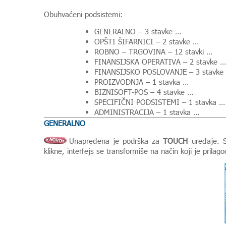
Obuhvaćeni podsistemi:
GENERALNO – 3 stavke …
OPŠTI ŠIFARNICI – 2 stavke …
ROBNO – TRGOVINA – 12 stavki …
FINANSIJSKA OPERATIVA – 2 stavke …
FINANSIJSKO POSLOVANJE – 3 stavke
PROIZVODNJA – 1 stavka …
BIZNISOFT-POS – 4 stavke …
SPECIFIČNI PODSISTEMI – 1 stavka …
ADMINISTRACIJA – 1 stavka …
GENERALNO
Unapređena je podrška za
TOUCH
uređaje. S
klikne, interfejs se transformiše na način koji je pril