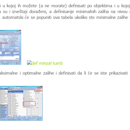
i u kojoj ih možete (a ne morate) definisati po objektima i u koj
su i izveštaji dorađeni, a definisanje minimalnih zaliha na nivou a
je, automatski će se popuniti ova tabela ukoliko ste minimalne zalihe 
simalne i optimalne zalihe i definisati da li će se iste prikazivati
.