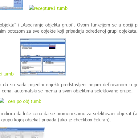
objekta“ i „Asociranje objekta grupi“. Ovom funkcijom se u opciji p
nim potezom za sve objekte koji pripadaju određenoj grupi objekata.
 da su sada pojedini objekti predstavljeni bojom definisanom u gr
eni cena, automatski se menja u svim objektima selektovane grupe.
indicira da li će cena da se promeni samo za selektovani objekat (a
u grupu kojoj objekat pripada (ako je checkbox čekiran).