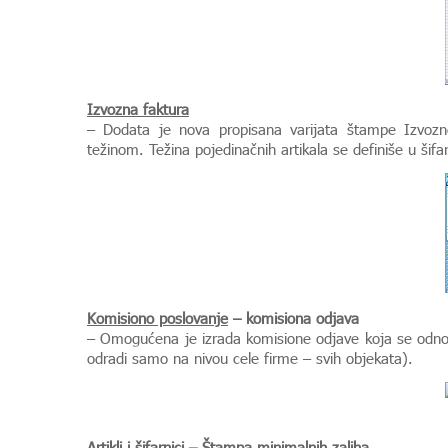
Izvozna faktura
– Dodata je nova propisana varijata štampe Izvozn
težinom. Težina pojedinačnih artikala se definiše u šifar
Komisiono poslovanje
– komisiona odjava
– Omogućena je izrada komisione odjave koja se odnos
odradi samo na nivou cele firme – svih objekata).
Artikli i šifarnici – Štampa minimalnih zaliha