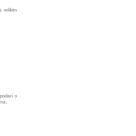
a velikim
 podaci o
lima.