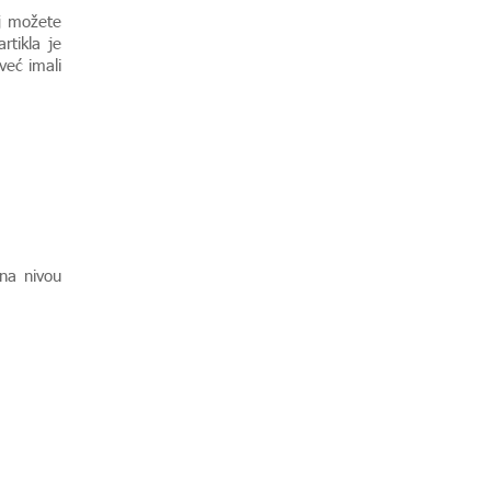
oj možete
rtikla je
već imali
 na nivou