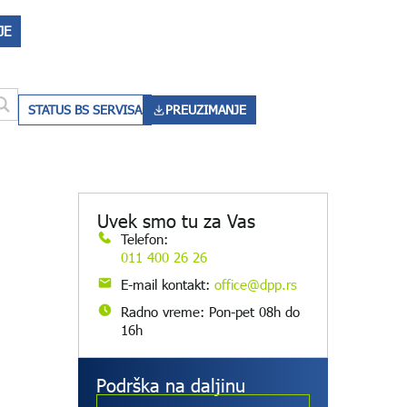
JE
STATUS BS SERVISA
PREUZIMANJE
Uvek smo tu za Vas
Telefon:
011 400 26 26
E-mail kontakt:
office@dpp.rs
Radno vreme: Pon-pet 08h do
16h
Podrška na daljinu