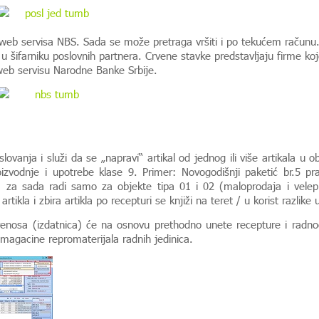
 web servisa NBS. Sada se može pretraga vršiti i po tekućem računu
 šifarniku poslovnih partnera. Crvene stavke predstavljaju firme koj
web servisu Narodne Banke Srbije.
ovanja i služi da se „napravi“ artikal od jednog ili više artikala u o
izvodnje i upotrebe klase 9. Primer: Novogodišnji paketić br.5 p
a za sada radi samo za objekte tipa 01 i 02 (maloprodaja i velep
kla i zbira artikla po recepturi se knjiži na teret / u korist razlike 
renosa (izdatnica) će na osnovu prethodno unete recepture i radn
 magacine repromaterijala radnih jedinica.