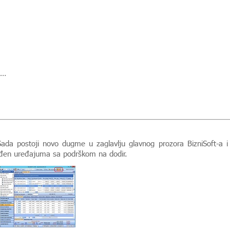
 …
ada postoji novo dugme u zaglavlju glavnog prozora BizniSoft-a i
agođen uređajuma sa podrškom na dodir.