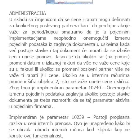
ADMINISTRACIJA
U skladu sa činjenicom da se cene i rabati mogu definisati
za konkretnog poslovnog partnera kao i da prodajne akcije
važe za period/kupca smatramo da je u pojedinim
implementacijama neophodno onemogućiti izmenu
pojedinih podataka iz zaglavlja dokumenta u uslovima kada
već postoje stavke i taj dokument će morati da se izbriše
ceo i unese ponovo. Jasno je da ukoliko se (na primer)
promeni datum u izlaznoj fakturi da više ne važe cene koje
su u fakturi ili ukoliko se promeni poslovni partner više ne
važe ti rabati i/ili cene. Ukoliko se u internim računima
promeni šifra objekta 2, isto ne važe unete cene i slično.
Zbog toga je implmentiran parametar 10240 – Onemogući
izmenu pojedinih podataka zaglavlja ukoliko postoje stavke
dokumenta pa treba razmotriti da se taj parametar aktivira
u pojedinim firmama.
Implmentiran je parametar 10239 – Postoji propisana
razlika u ceni internih prenosa. Ovo je unapređeno kako bi
se ubrzala obrada internih računa kod klijenta koji ne
koriste ovu funkcionalnost.