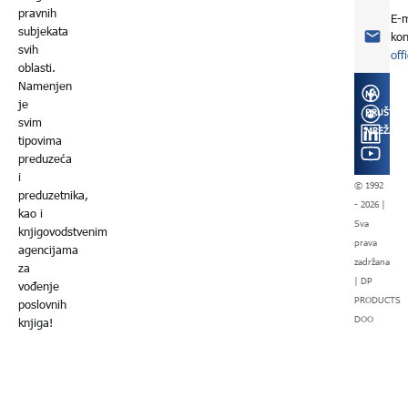
pravnih
E-m
subjekata
kon
svih
off
oblasti.
Namenjen
NA
je
DRUŠTVE
svim
MREŽAMA
tipovima
preduzeća
i
© 1992
preduzetnika,
- 2026 |
kao i
Sva
knjigovodstvenim
prava
agencijama
zadržana
za
| DP
vođenje
PRODUCTS
poslovnih
DOO
knjiga!