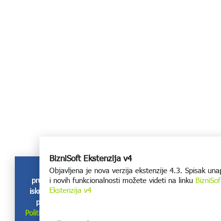
BizniSoft Ekstenzija v4
Koristimo kolačiće radi
Objavljena je nova verzija ekstenzije 4.3. Spisak un
Prihvatam sve
pružanja boljeg korisničkog
i novih funkcionalnosti možete videti na linku
BizniSof
Ekstenzija v4
iskustva i funkcionisanja ove
prezentacije u skladu sa
Politikom privatnosti i Uslovima