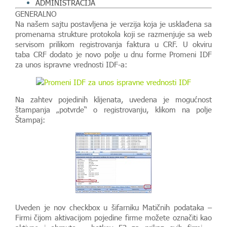
ADMINISTRACIJA
GENERALNO
Na našem sajtu postavljena je verzija koja je usklađena sa
promenama strukture protokola koji se razmenjuje sa web
servisom prilikom registrovanja faktura u CRF. U okviru
taba CRF dodato je novo polje u dnu forme Promeni IDF
za unos ispravne vrednosti IDF-a:
Na zahtev pojedinih klijenata, uvedena je mogućnost
štampanja „potvrde“ o registrovanju, klikom na polje
Štampaj:
Uveden je nov checkbox u šifarniku Matičnih podataka –
Firmi čijom aktivacijom pojedine firme možete označiti kao