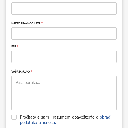
NAZIV PRAVNOG LICA
*
PIB
*
VAŠA PORUKA
*
C
Pročitao/la sam i razumem obaveštenje o
obradi
h
podataka o ličnosti.
e