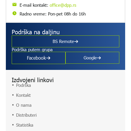
E-mail kontakt:
office@dpp.rs
Radno vreme: Pon-pet 08h do 16h
Podrška na daljinu
BS Remote
Podrška putem grupa
Facebook
Google
Izdvojeni linkovi
Podrška
Kontakt
O nama
Distributeri
Statistika