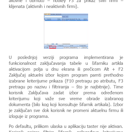
aktivne i obrnuto – hotkey F3 za prikaz svih firmi –
klijenata (aktivnih i neaktivnih firmi).
U poslednjoj verziji programa implementirana je
funkcionalnost zaključavanja tabele u šifarniku artikla
aktivacijom polja u dnu ekrana ili prečicom Alt + F2
Zaključaj aktuelni izbor kojom program pamti prethodno
izabrane kriterijume prikaza (F10 pretragu po atributu, F3
pretragu po nazivu i filtriranja – što je najbitnije). Time
korisnik Zaključava zadat izbor prema određenom
kriterijumu koji važe sve vreme obrade izabranog
dokumenta (bilo kog koji konsultuje šifarnik artikala). Izbor
je zaključan sve dok korisnik ne promeni aktuelnu firmu ili
izloguje iz programa.
Po defaultu, prilikom ulaska u aplikaciju taster nije aktivan.