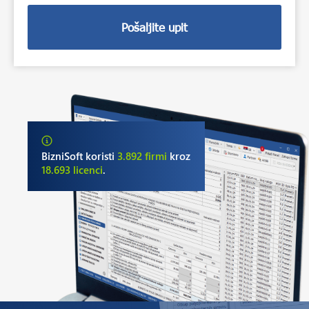
c
k
Pošaljite upit
b
o
x
e
s
*
BizniSoft koristi
3.892 firmi
kroz
18.693 licenci
.