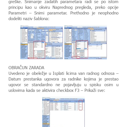
greške. Snimanje zadatih parametara radi se po istom
principu kao u okviru Naprednog pregleda, preko opcije
Parametri – Snimi parametar. Prethodno je neophodno
dodeliti naziv šablona:
OBRAČUN ZARADA
Uvedeno je obeležje u Isplati licima van radnog odnosa –
Datum prestanka ugovora za radnike kojima je prestao
ugovor se standardno ne pojavljuju u spisku osim u
uslovima kada se aktivira checkbox F3 – Prikaži sve: