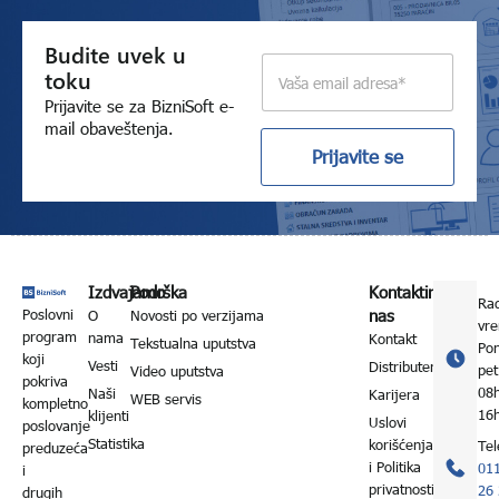
Budite uvek u
E
toku
m
a
Prijavite se za BizniSoft e-
i
mail obaveštenja.
l
Prijavite se
*
Izdvajamo
Podrška
Kontaktirajte
Ra
Poslovni
nas
O
Novosti po verzijama
vr
program
nama
Kontakt
Tekstualna uputstva
Po
koji
Vesti
Distributeri
pet
Video uputstva
pokriva
08
Naši
Karijera
WEB servis
kompletno
16
klijenti
Uslovi
poslovanje
Statistika
korišćenja
Tel
preduzeća
i Politika
01
i
privatnosti
26
drugih