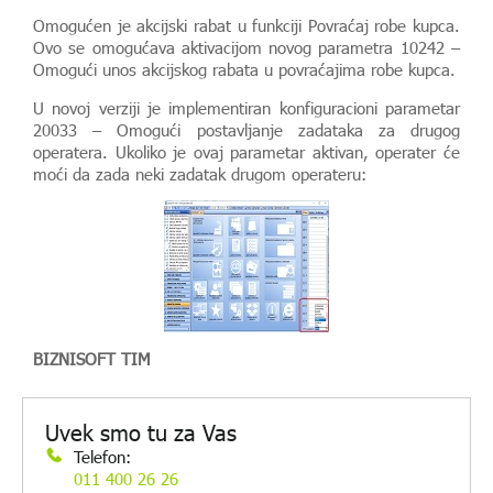
Omogućen je akcijski rabat u funkciji Povraćaj robe kupca.
Ovo se omogućava aktivacijom novog parametra 10242 –
Omogući unos akcijskog rabata u povraćajima robe kupca.
U novoj verziji je implementiran konfiguracioni parametar
20033 – Omogući postavljanje zadataka za drugog
operatera. Ukoliko je ovaj parametar aktivan, operater će
moći da zada neki zadatak drugom operateru:
BIZNISOFT TIM
Uvek smo tu za Vas
Telefon:
011 400 26 26