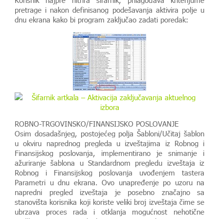
Korisnik najpre filtrira šifarnik, prilagođava kriterijume
pretrage i nakon definisanog podešavanja aktivira polje u
dnu ekrana kako bi program zaključao zadati poredak:
ROBNO-TRGOVINSKO/FINANSIJSKO POSLOVANJE
Osim dosadašnjeg, postojećeg polja Šabloni/Učitaj šablon
u okviru naprednog pregleda u izveštajima iz Robnog i
Finansijskog poslovanja, implementirano je snimanje i
ažuriranje šablona u Standardnom pregledu izveštaja iz
Robnog i Finansijskog poslovanja uvođenjem tastera
Parametri u dnu ekrana. Ovo unapređenje po uzoru na
napredni pregled izveštaja je posebno značajno sa
stanovišta korisnika koji koriste veliki broj izveštaja čime se
ubrzava proces rada i otklanja mogućnost nehotične